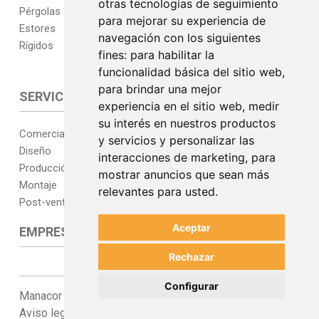
otras tecnologías de seguimiento
Pérgolas
para mejorar su experiencia de
Estores
navegación con los siguientes
Rígidos
fines:
para habilitar la
funcionalidad básica del sitio web
,
para brindar una mejor
SERVICIOS
PROYECTOS
experiencia en el sitio web
,
medir
su interés en nuestros productos
Comercial
y servicios y personalizar las
Diseño
interacciones de marketing
,
para
Producción
mostrar anuncios que sean más
Montaje
relevantes para usted
.
Post-venta
Aceptar
EMPRESA
Rechazar
Configurar
Manacor 2020 rondas.
Política de privacidad.
Aviso legal.
Cookies.