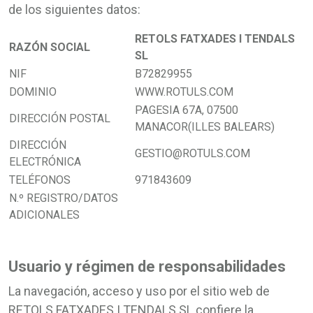
de los siguientes datos:
RETOLS FATXADES I TENDALS
RAZÓN SOCIAL
SL
NIF
B72829955
DOMINIO
WWW.ROTULS.COM
PAGESIA 67A, 07500
DIRECCIÓN POSTAL
MANACOR(ILLES BALEARS)
DIRECCIÓN
GESTIO@ROTULS.COM
ELECTRÓNICA
TELÉFONOS
971843609
N.º REGISTRO/DATOS
ADICIONALES
Usuario y régimen de responsabilidades
La navegación, acceso y uso por el sitio web de
RETOLS FATXADES I TENDALS SL confiere la