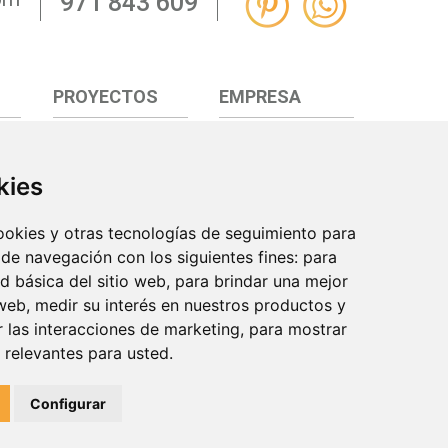
971 843 609
PROYECTOS
EMPRESA
kies
cookies y otras tecnologías de seguimiento para
 de navegación con los siguientes fines:
para
ad básica del sitio web
,
para brindar una mejor
 web
,
medir su interés en nuestros productos y
r las interacciones de marketing
,
para mostrar
 relevantes para usted
.
Configurar