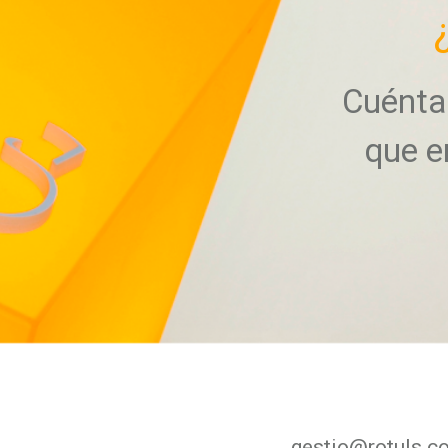
Cuénta
que e
gestio@rotuls.c