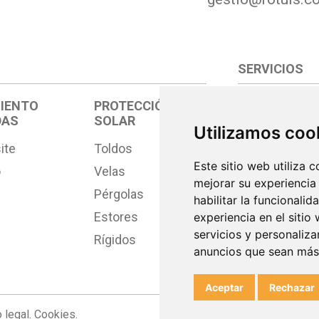
SERVICIOS
IENTO
PROTECCIÓN
Comercial
DAS
SOLAR
Utilizamos coo
Diseño
ite
Toldos
Producción
Este sitio web utiliza 
o
Velas
Montaje
mejorar su experiencia
Pérgolas
Post-venta
habilitar la funcionalid
Estores
experiencia en el sitio
servicios y personaliza
Rígidos
anuncios que sean más
Aceptar
Rechazar
 legal.
Cookies.